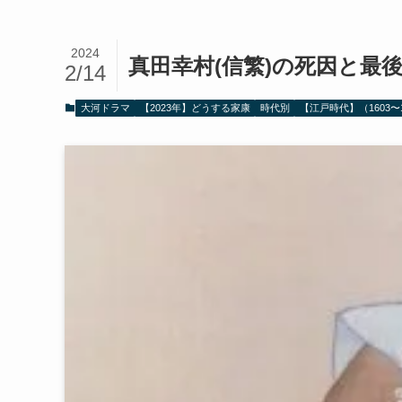
2024
真田幸村(信繁)の死因と最
2/14
大河ドラマ
【2023年】どうする家康
時代別
【江戸時代】（1603〜1