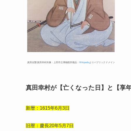
真田信繁/真田幸村肖像：上田市立博物館所蔵品：
Wikipedia
よりパブリックドメイン
真田幸村が【亡くなった日】と【享
新暦：1615年6月3日
旧暦：慶長20年5月7日