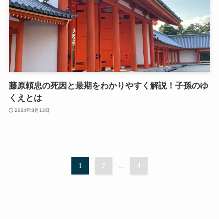
藤原頼忠の死因と最期をわかりやすく解説！子孫のゆ
くえとは
2024年3月13日
1
2
...
4