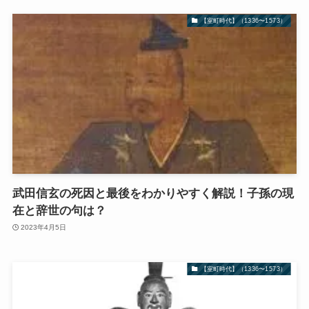
【室町時代】（1336〜1573）
武田信玄の死因と最後をわかりやすく解説！子孫の現
在と辞世の句は？
2023年4月5日
【室町時代】（1336〜1573）