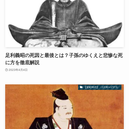
足利義昭の死因と最後とは？子孫のゆくえと悲惨な死
に方を徹底解説
2023年4月4日
【室町時代】（1336〜1573）