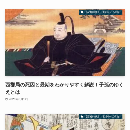
【室町時代】（1336〜1573）
西郡局の死因と最期をわかりやすく解説！子孫のゆく
えとは
2023年3月12日
【室町時代】（1336〜1573）