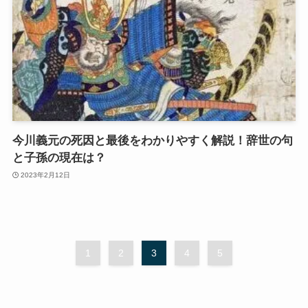
今川義元の死因と最後をわかりやすく解説！辞世の句
と子孫の現在は？
2023年2月12日
1
2
3
4
5